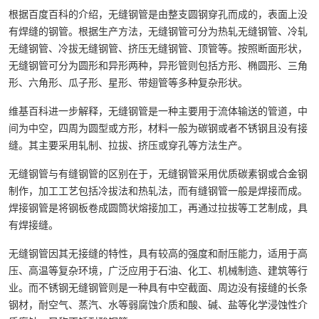
根据百度百科的介绍，无缝钢管是由整支圆钢穿孔而成的，表面上没
有焊缝的钢管。根据生产方法，无缝钢管可分为热轧无缝钢管、冷轧
无缝钢管、冷拔无缝钢管、挤压无缝钢管、顶管等。按照断面形状，
无缝钢管可分为圆形和异形两种，异形管则包括方形、椭圆形、三角
形、六角形、瓜子形、星形、带翅管等多种复杂形状。
维基百科进一步解释，无缝钢管是一种主要用于流体输送的管道，中
间为中空，四周为圆型或方形，材料一般为碳钢或者不锈钢且没有接
缝。其主要采用轧制、拉拔、挤压或穿孔等方法生产。
无缝钢管与有缝钢管的区别在于，无缝钢管采用优质碳素钢或合金钢
制作，加工工艺包括冷拔法和热轧法，而有缝钢管一般是焊接而成。
焊接钢管是将钢板卷成圆筒状熔接加工，再通过拉拔等工艺制成，具
有焊接缝。
无缝钢管因其无接缝的特性，具有较高的强度和耐压能力，适用于高
压、高温等复杂环境，广泛应用于石油、化工、机械制造、建筑等行
业。而不锈钢无缝钢管则是一种具有中空截面、周边没有接缝的长条
钢材，耐空气、蒸汽、水等弱腐蚀介质和酸、碱、盐等化学浸蚀性介