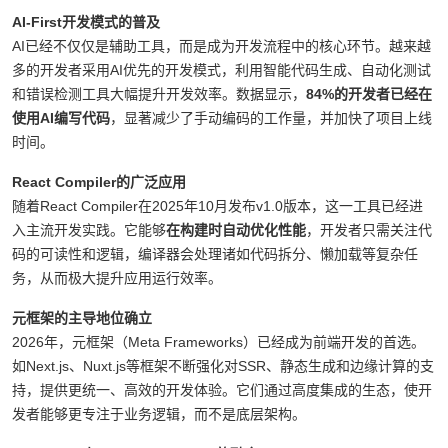
署架构，技术趋势不断推动效率、性能和安全性的边界。
AI-First开发模式的普及
AI已经不仅仅是辅助工具，而是成为开发流程中的核心环节。越来越
多的开发者采用AI优先的开发模式，利用智能代码生成、自动化测试
和错误检测工具大幅提升开发效率。数据显示，
84%的开发者已经在
使用AI编写代码
，显著减少了手动编码的工作量，并加快了项目上线
时间。
React Compiler的广泛应用
随着React Compiler在2025年10月发布v1.0版本，这一工具已经进
入主流开发实践。它能够
在构建时自动优化性能
，开发者只需关注代
码的可读性和逻辑，编译器会处理诸如代码拆分、懒加载等复杂任
务，从而极大提升应用运行效率。
元框架的主导地位确立
2026年，元框架（Meta Frameworks）已经成为前端开发的首选。
如Next.js、Nuxt.js等框架不断强化对SSR、静态生成和边缘计算的支
持，提供更统一、高效的开发体验。它们通过高度集成的生态，使开
发者能够更专注于业务逻辑，而不是底层架构。