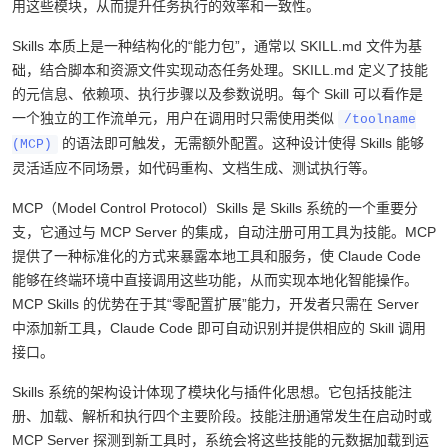
条件封装为可复用的 AI 能力模块，使得用户可以通过简单的指令调
用这些模块，从而提升任务执行的效率和一致性。
Skills 本质上是一种结构化的“能力包”，通常以 SKILL.md 文件为基
础，结合脚本和资源文件实现动态任务处理。SKILL.md 定义了技能
的元信息、依赖项、执行步骤以及参数说明。每个 Skill 可以看作是
一个独立的工作流单元，用户在调用时只需使用类似
/toolname
的语法即可触发，无需额外配置。这种设计使得 Skills 能够
(MCP)
灵活适应不同场景，如代码重构、文档生成、测试执行等。
MCP（Model Control Protocol）Skills 是 Skills 系统的一个重要分
支，它通过与 MCP Server 的集成，自动注册可用工具为技能。MCP
提供了一种标准化的方式来暴露本地工具和服务，使 Claude Code
能够在终端环境中直接调用这些功能，从而实现本地化智能操作。
MCP Skills 的优势在于其“零配置扩展”能力，开发者只需在 Server
中添加新工具，Claude Code 即可自动识别并提供相应的 Skill 调用
接口。
Skills 系统的架构设计体现了模块化与插件化思想。它包括技能注
册、加载、解析和执行四个主要阶段。技能注册通常发生在启动时或